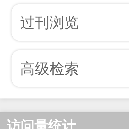
过刊浏览
高级检索
访问量统计